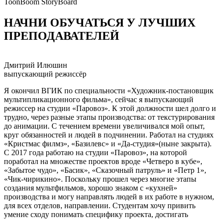
ToonBoom StoryBoard
НАЧНИ ОБУЧАТЬСЯ У ЛУЧШИХ
ПРЕПОДАВАТЕЛЕЙ
Дмитрий Илюшин
выпускающий режиссёр
Я окончил ВГИК по специальности «Художник-постановщик
мультипликационного фильма», сейчас я выпускающий
режиссер на студии «Паровоз». К этой должности шел долго и
трудно, через разные этапы производства: от текстурирования
до анимации. С течением времени увеличивался мой опыт,
круг обязанностей и людей в подчинении. Работал на студиях
«Кристмас филмз», «Базилевс» и «Да-студия»(ныне закрыта).
С 2017 года работаю на студии «Паровоз», на которой
поработал на множестве проектов вроде «Четверо в кубе»,
«Забытое чудо», «Басик», «Сказочный патруль» и «Петр 1»,
«Чик-чирикино». Поскольку прошел через многие этапы
создания мультфильмов, хорошо знаком с «кухней»
производства и могу направлять людей в их работе в нужном,
для всех отделов, направлении. Студентам хочу привить
умение сходу понимать специфику проекта, достигать