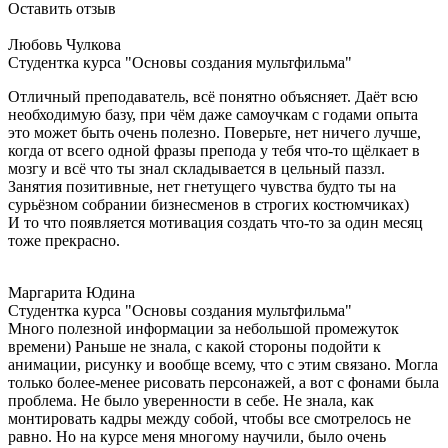
Оставить отзыв
Любовь Чулкова
Студентка курса "Основы создания мультфильма"
Отличный преподаватель, всё понятно объясняет. Даёт всю
необходимую базу, при чём даже самоучкам с годами опыта
это может быть очень полезно. Поверьте, нет ничего лучше,
когда от всего одной фразы препода у тебя что-то щёлкает в
мозгу и всё что ты знал складывается в цельный паззл.
Занятия позитивные, нет гнетущего чувства будто ты на
сурьёзном собрании бизнесменов в строгих костюмчиках)
И то что появляется мотивация создать что-то за один месяц
тоже прекрасно.
Маргарита Юдина
Студентка курса "Основы создания мультфильма"
Много полезной информации за небольшой промежуток
времени) Раньше не знала, с какой стороны подойти к
анимации, рисунку и вообще всему, что с этим связано. Могла
только более-менее рисовать персонажей, а вот с фонами была
проблема. Не было уверенности в себе. Не знала, как
монтировать кадры между собой, чтобы все смотрелось не
равно. Но на курсе меня многому научили, было очень